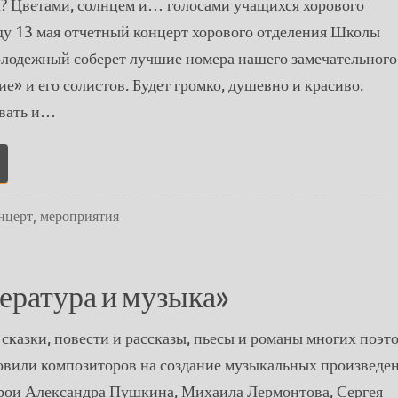
а? Цветами, солнцем и… голосами учащихся хорового
еду 13 мая отчетный концерт хорового отделения Школы
олодежный соберет лучшие номера нашего замечательного
е» и его солистов. Будет громко, душевно и красиво.
евать и…
нцерт
,
мероприятия
ература и музыка»
сказки, повести и рассказы, пьесы и романы многих поэто
овили композиторов на создание музыкальных произведе
рои Александра Пушкина, Михаила Лермонтова, Сергея