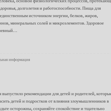
еловека, основой физиологических процессов, протекаю
 здоровья, долголетия и работоспособности. Пища для
 единственным источником энергии, белков, жиров,
минов, минеральных солей и микроэлементов. Здоровое
дневный…
льная информация
выпустило рекомендации для детей и родителей, которы
асить детей и подростков от влияния злоумышленников в
удьте осторожны, сохраняйте спокойствие и тщательно