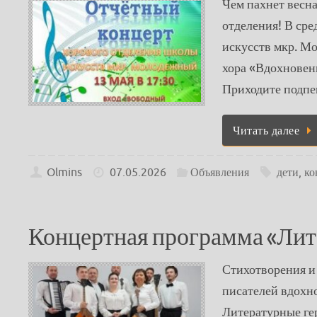
Чем пахнет весн
отделения! В ср
искусств мкр. М
хора «Вдохновени
Приходите подп
Читать далее
Olmins
07.05.2026
Объявления
дети
,
ко
Концертная программа «Лит
Стихотворения и 
писателей вдохн
Литературные ге