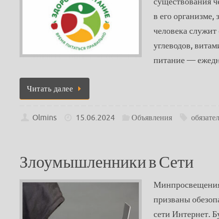
существования ч
в его организме,
человека служит
углеводов, вита
питание — еже
Читать далее
Olmins
15.06.2024
Объявления
обязате
Злоумышленники в Сети
Минпросвещения 
призваны обезоп
сети Интернет. Б