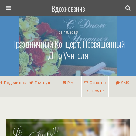
Вдохновение
01.10.2018
Праздничный Концерт, Посвященный
Дню Учителя
Поделиться
Твитнуть
Pin
Отпр. по
SMS
эл. почте