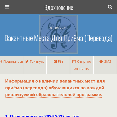
Вдохновение
01.04.2021
Вакантные Места Для Приёма (перевода)
Поделиться
Твитнуть
Pin
Отпр. по
SMS
эл. почте
Информация о наличии вакантных мест для
приёма (перевода) обучающихся по каждой
реализуемой образовательной программе.
1- План приема на
2026-2027
уч. год