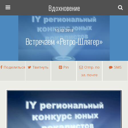
Вдохновение
15.02.2018
Встречаем «Ретро-Шлягер»
Поделиться
Твитнуть
Pin
Отпр. по
SMS
эл. почте